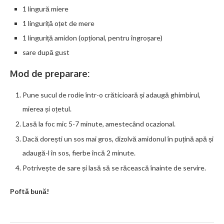
1 lingură miere
1 linguriță oțet de mere
1 linguriță amidon (opțional, pentru îngroșare)
sare după gust
Mod de preparare:
Pune sucul de rodie într-o crăticioară și adaugă ghimbirul,
mierea și oțetul.
Lasă la foc mic 5-7 minute, amestecând ocazional.
Dacă dorești un sos mai gros, dizolvă amidonul în puțină apă și
adaugă-l în sos, fierbe încă 2 minute.
Potrivește de sare și lasă să se răcească înainte de servire.
Poftă bună!