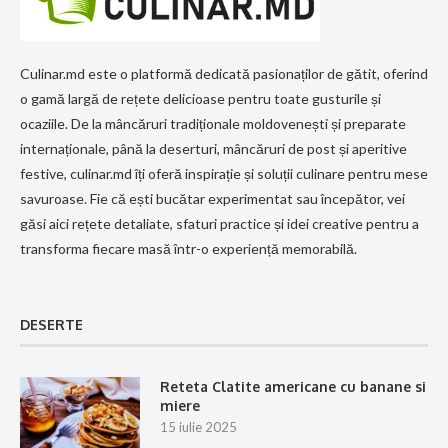
Culinar.md este o platformă dedicată pasionaților de gătit, oferind
o gamă largă de rețete delicioase pentru toate gusturile și
ocaziile. De la mâncăruri tradiționale moldovenești și preparate
internaționale, până la deserturi, mâncăruri de post și aperitive
festive, culinar.md îți oferă inspirație și soluții culinare pentru mese
savuroase. Fie că ești bucătar experimentat sau începător, vei
găsi aici rețete detaliate, sfaturi practice și idei creative pentru a
transforma fiecare masă într-o experiență memorabilă.
DESERTE
Reteta Clatite americane cu banane si
miere
15 iulie 2025