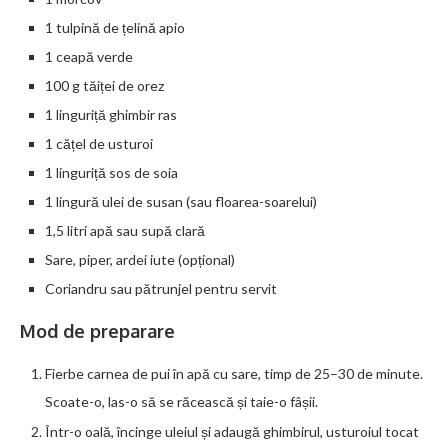
1 tulpină de țelină apio
1 ceapă verde
100 g tăiței de orez
1 linguriță ghimbir ras
1 cățel de usturoi
1 linguriță sos de soia
1 lingură ulei de susan (sau floarea-soarelui)
1,5 litri apă sau supă clară
Sare, piper, ardei iute (opțional)
Coriandru sau pătrunjel pentru servit
Mod de preparare
Fierbe carnea de pui în apă cu sare, timp de 25–30 de minute.
Scoate-o, las-o să se răcească și taie-o fâșii.
Într-o oală, încinge uleiul și adaugă ghimbirul, usturoiul tocat