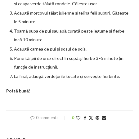
și ceapa verde tăiată rondele. Călește ușor.
Adaugă morcovul tăiat julienne și țelina felii subțiri. Gătește-
le 5 minute.
Toarnă supa de pui sau apă curată peste legume și fierbe
încă 10 minute.
Adaugă carnea de pui și sosul de soia.
Pune tăițeii de orez direct în supă și fierbe 3–5 minute (în
funcție de instrucțiuni).
La final, adaugă verdețurile tocate și servește fierbinte.
Poftă bună!
0 comments
0