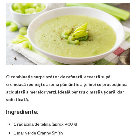
O combinație surprinzător de rafinată, această supă
cremoasă reunește aroma pământie a țelinei cu prospețimea
acidulată a merelor verzi. Ideală pentru o masă ușoară, dar
sofisticată.
Ingrediente:
1 rădăcină de țelină (aprox. 400 g)
1 măr verde Granny Smith