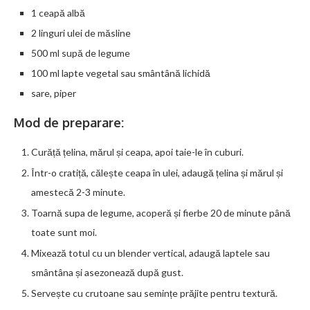
1 ceapă albă
2 linguri ulei de măsline
500 ml supă de legume
100 ml lapte vegetal sau smântână lichidă
sare, piper
Mod de preparare:
Curăță țelina, mărul și ceapa, apoi taie-le în cuburi.
Într-o cratiță, călește ceapa în ulei, adaugă țelina și mărul și
amestecă 2-3 minute.
Toarnă supa de legume, acoperă și fierbe 20 de minute până
toate sunt moi.
Mixează totul cu un blender vertical, adaugă laptele sau
smântâna și asezonează după gust.
Servește cu crutoane sau semințe prăjite pentru textură.