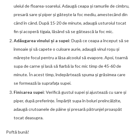
uleiul de floarea-soarelui. Adaugă ceapa și ramurile de cimbru,
presară sare și piper și gătește la foc mediu, amestecând din
când în când. După 15-20 de minute, adaugă usturoiul tocat
fin și acoperă tigaia, lăsând să se gătească la foc mic.
Adăugarea vinului și a supei
: După ce ceapa a început să se
înmoaie și să capete o culoare aurie, adaugă vinul roșu și
mărește focul pentru a lăsa alcoolul să evapore. Apoi, toarnă
supa de carne și lasă să fiarbă la foc mic timp de 45-60 de
minute. În acest timp, îndepărtează spuma și grăsimea care
se formează la suprafața supei.
Finisarea supei
: Verifică gustul supei și ajustează cu sare și
piper, după preferințe. Împărțit supa în boluri preîncălzite,
adaugă crutoanele de pâine și presară pătrunjel proaspăt
tocat deasupra.
Poftă bună!