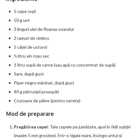
5 cepe roșii
50 g unt
3 linguri ulei de floarea-soarelui
2 ramuri de cimbru
5 căței de usturoi
½ litru vin roșu sec
1 litru supă de carne (sau apă cu concentrat de supă)
Sare, după gust
Piper negru măcinat, după gust
40 g pătrunjel proaspăt
Crutoane de pâine (pentru servire)
Mod de preparare
Pregătirea cepei
: Taie cepele pe jumătate, apoi în felii subțiri
(maxim 5 mm grosime). Într-o tigaie mare, încinge untul și