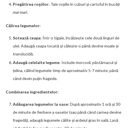
Pregătirea roșiilor
: Taie roșiile în cuburi și cartoful în bucăți
mai mari.
Călirea legumelor:
Sotează ceapa
: Într-o tigaie, încălzește cele două linguri de
ulei. Adaugă ceapa tocată și călește-o până devine moale și
translucidă.
Adaugă celelalte legume
: Include morcovii, păstârnacul și
țelina, călind legumele timp de aproximativ 5-7 minute, până
când devin puțin fragede.
Combinarea ingredientelor:
Adăugarea legumelor la oase
: După aproximativ 1 oră și 30
de minute de fierbere a oaselor (sau până când carnea devine
fragedă), adaugă legumele călite și ardeiul gras în oală. Lasă