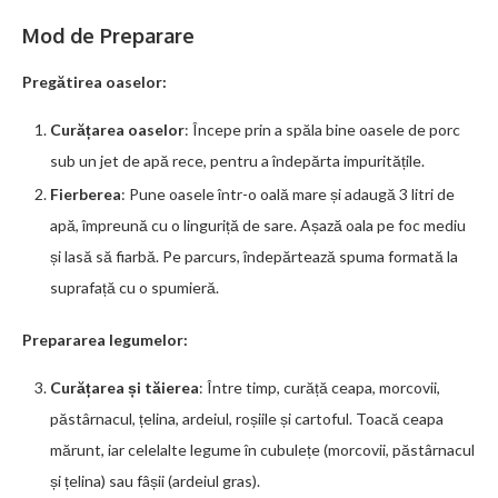
Mod de Preparare
Pregătirea oaselor:
Curățarea oaselor
: Începe prin a spăla bine oasele de porc
sub un jet de apă rece, pentru a îndepărta impuritățile.
Fierberea
: Pune oasele într-o oală mare și adaugă 3 litri de
apă, împreună cu o linguriță de sare. Așază oala pe foc mediu
și lasă să fiarbă. Pe parcurs, îndepărtează spuma formată la
suprafață cu o spumieră.
Prepararea legumelor:
Curățarea și tăierea
: Între timp, curăță ceapa, morcovii,
păstârnacul, țelina, ardeiul, roșiile și cartoful. Toacă ceapa
mărunt, iar celelalte legume în cubulețe (morcovii, păstârnacul
și țelina) sau fâșii (ardeiul gras).