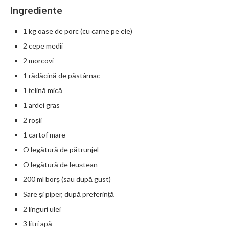
Ingrediente
1 kg oase de porc (cu carne pe ele)
2 cepe medii
2 morcovi
1 rădăcină de păstârnac
1 țelină mică
1 ardei gras
2 roșii
1 cartof mare
O legătură de pătrunjel
O legătură de leuștean
200 ml borș (sau după gust)
Sare și piper, după preferință
2 linguri ulei
3 litri apă