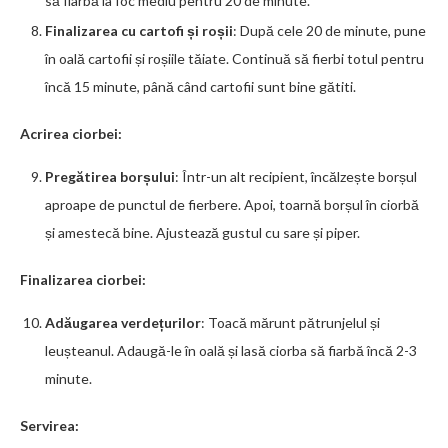
să fiarbă la foc mediu pentru 20 de minute.
Finalizarea cu cartofi și roșii
: După cele 20 de minute, pune
în oală cartofii și roșiile tăiate. Continuă să fierbi totul pentru
încă 15 minute, până când cartofii sunt bine gătiti.
Acrirea ciorbei:
Pregătirea borșului
: Într-un alt recipient, încălzește borșul
aproape de punctul de fierbere. Apoi, toarnă borșul în ciorbă
și amestecă bine. Ajustează gustul cu sare și piper.
Finalizarea ciorbei:
Adăugarea verdețurilor
: Toacă mărunt pătrunjelul și
leușteanul. Adaugă-le în oală și lasă ciorba să fiarbă încă 2-3
minute.
Servirea: