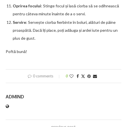
Oprirea focului
: Stinge focul și lasă ciorba să se odihnească
pentru câteva minute înainte de a o servi.
Servire
: Servește ciorba fierbinte în boluri, alături de pâine
proaspătă. Dacă îți place, poți adăuga și ardei iute pentru un
plus de gust.
Poftă bună!
0 comments
0
ADMIND
previous post