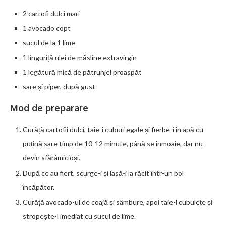
2 cartofi dulci mari
1 avocado copt
sucul de la 1 lime
1 linguriță ulei de măsline extravirgin
1 legătură mică de pătrunjel proaspăt
sare și piper, după gust
Mod de preparare
Curăță cartofii dulci, taie-i cuburi egale și fierbe-i în apă cu
puțină sare timp de 10-12 minute, până se înmoaie, dar nu
devin sfărâmicioși.
După ce au fiert, scurge-i și lasă-i la răcit într-un bol
încăpător.
Curăță avocado-ul de coajă și sâmbure, apoi taie-l cubulețe și
stropește-l imediat cu sucul de lime.