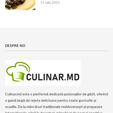
15 iulie 2025
DESPRE NO
Culinar.md este o platformă dedicată pasionaților de gătit, oferind
o gamă largă de rețete delicioase pentru toate gusturile și
ocaziile. De la mâncăruri tradiționale moldovenești și preparate
internaționale, până la deserturi, mâncăruri de post și aperitive