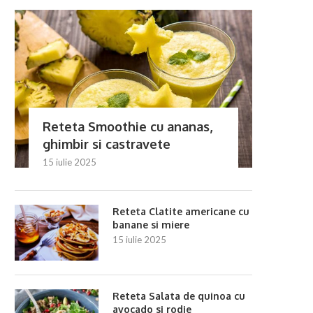
Reteta Smoothie cu ananas,
Reteta Salata de spanac cu pere si
Reteta Salata de cruditati 
nuci...
morcov si...
ghimbir si castravete
3 iulie 2025
3 iulie 2025
15 iulie 2025
Reteta Clatite americane cu
banane si miere
15 iulie 2025
Reteta Salata de quinoa cu
avocado si rodie