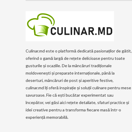
Culinar.md este o platformă dedicată pasionaților de gătit,
oferind o gamă largă de rețete delicioase pentru toate
gusturile și ocaziile. De la mâncăruri tradiționale
moldovenești și preparate internaționale, până la
deserturi, mâncăruri de post și aperitive festive,
culinar.md îți oferă inspirație și soluții culinare pentru mese
savuroase. Fie că ești bucătar experimentat sau
începător, vei găsi aici rețete detaliate, sfaturi practice și
idei creative pentru a transforma fiecare masă într-o
experiență memorabilă.