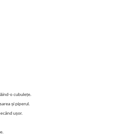
tăind-o cubulețe.
sarea și piperul.
tecând ușor.
e.