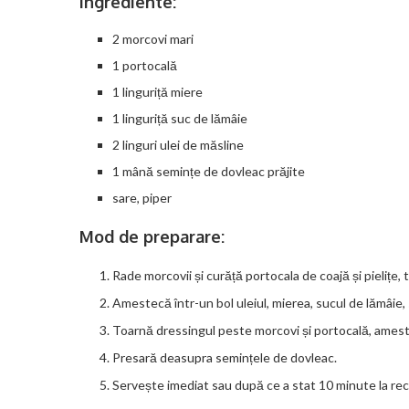
Ingrediente:
2 morcovi mari
1 portocală
1 linguriță miere
1 linguriță suc de lămâie
2 linguri ulei de măsline
1 mână semințe de dovleac prăjite
sare, piper
Mod de preparare:
Rade morcovii și curăță portocala de coajă și pielițe, 
Amestecă într-un bol uleiul, mierea, sucul de lămâie, 
Toarnă dressingul peste morcovi și portocală, ames
Presară deasupra semințele de dovleac.
Servește imediat sau după ce a stat 10 minute la rec