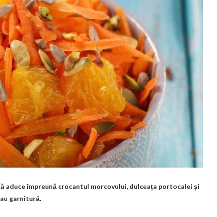
tă aduce împreună crocantul morcovului, dulceața portocalei și
sau garnitură.