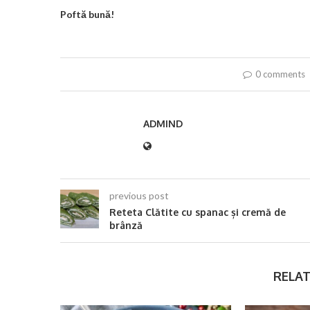
Poftă bună!
0 comments
ADMIND
previous post
Reteta Clătite cu spanac și cremă de
brânză
RELAT