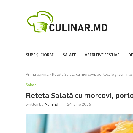
SUPE ȘI CIORBE
SALATE
APERITIVE FESTIVE
DE
Prima pagină
»
Reteta Salată cu morcovi, portocale și semințe
Salate
Reteta Salată cu morcovi, port
written by
Admind
24 iunie 2025