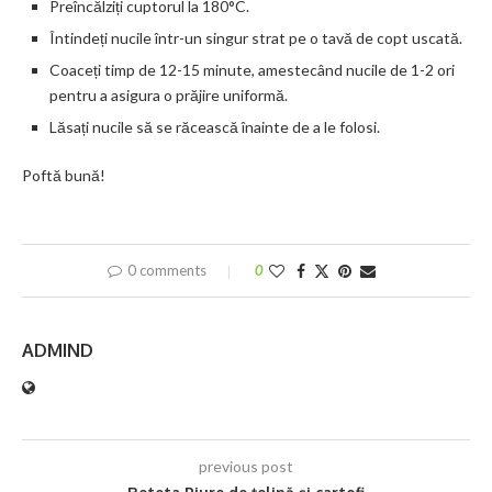
Preîncălziți cuptorul la 180°C.
Întindeți nucile într-un singur strat pe o tavă de copt uscată.
Coaceți timp de 12-15 minute, amestecând nucile de 1-2 ori
pentru a asigura o prăjire uniformă.
Lăsați nucile să se răcească înainte de a le folosi.
Poftă bună!
0 comments
0
ADMIND
previous post