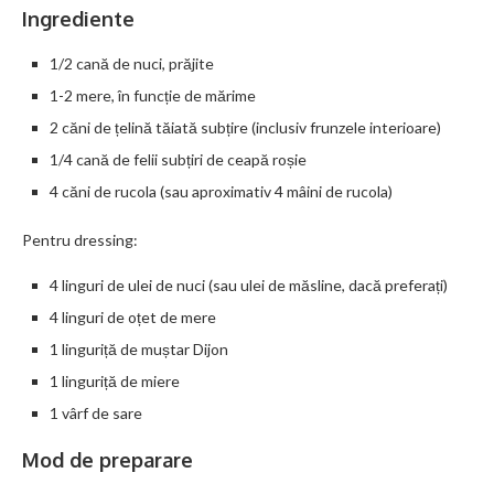
Ingrediente
1/2 cană de nuci, prăjite
1-2 mere, în funcție de mărime
2 căni de țelină tăiată subțire (inclusiv frunzele interioare)
1/4 cană de felii subțiri de ceapă roșie
4 căni de rucola (sau aproximativ 4 mâini de rucola)
Pentru dressing:
4 linguri de ulei de nuci (sau ulei de măsline, dacă preferați)
4 linguri de oțet de mere
1 linguriță de muștar Dijon
1 linguriță de miere
1 vârf de sare
Mod de preparare