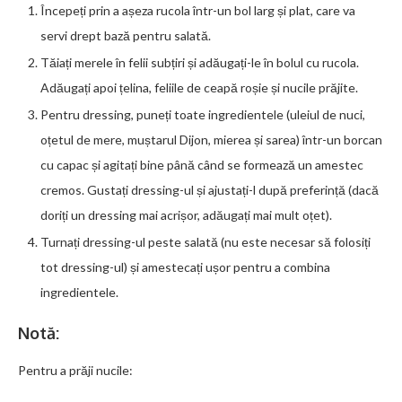
Începeți prin a așeza rucola într-un bol larg și plat, care va
servi drept bază pentru salată.
Tăiați merele în felii subțiri și adăugați-le în bolul cu rucola.
Adăugați apoi țelina, feliile de ceapă roșie și nucile prăjite.
Pentru dressing, puneți toate ingredientele (uleiul de nuci,
oțetul de mere, muștarul Dijon, mierea și sarea) într-un borcan
cu capac și agitați bine până când se formează un amestec
cremos. Gustați dressing-ul și ajustați-l după preferință (dacă
doriți un dressing mai acrișor, adăugați mai mult oțet).
Turnați dressing-ul peste salată (nu este necesar să folosiți
tot dressing-ul) și amestecați ușor pentru a combina
ingredientele.
Notă:
Pentru a prăji nucile: