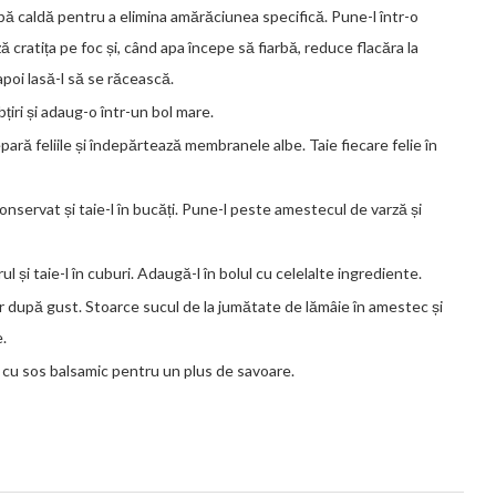
pă caldă pentru a elimina amărăciunea specifică. Pune-l într-o
 cratița pe foc și, când apa începe să fiarbă, reduce flacăra la
poi lasă-l să se răcească.
țiri și adaug-o într-un bol mare.
ară feliile și îndepărtează membranele albe. Taie fiecare felie în
nservat și taie-l în bucăți. Pune-l peste amestecul de varză și
 și taie-l în cuburi. Adaugă-l în bolul cu celelalte ingrediente.
r după gust. Stoarce sucul de la jumătate de lămâie în amestec și
.
 cu sos balsamic pentru un plus de savoare.