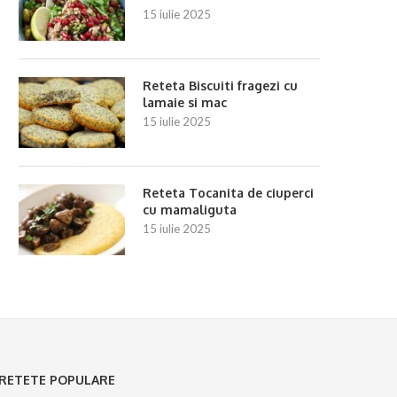
15 iulie 2025
Reteta Biscuiti fragezi cu
Reteta Salata de spanac cu pere si
Reteta Salata de cruditati 
lamaie si mac
nuci...
morcov si...
15 iulie 2025
3 iulie 2025
3 iulie 2025
Reteta Tocanita de ciuperci
cu mamaliguta
15 iulie 2025
RETETE POPULARE