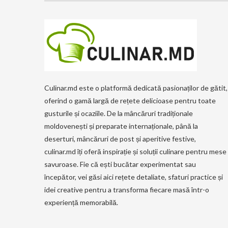
Culinar.md este o platformă dedicată pasionaților de gătit,
oferind o gamă largă de rețete delicioase pentru toate
gusturile și ocaziile. De la mâncăruri tradiționale
moldovenești și preparate internaționale, până la
deserturi, mâncăruri de post și aperitive festive,
culinar.md îți oferă inspirație și soluții culinare pentru mese
savuroase. Fie că ești bucătar experimentat sau
începător, vei găsi aici rețete detaliate, sfaturi practice și
idei creative pentru a transforma fiecare masă într-o
experiență memorabilă.