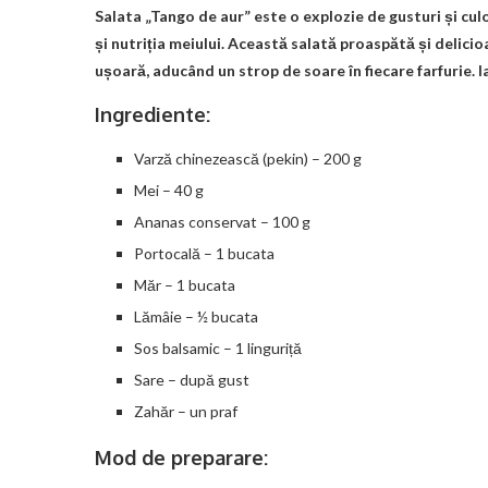
Salata „Tango de aur” este o explozie de gusturi și cul
și nutriția meiului. Această salată proaspătă și delicio
ușoară, aducând un strop de soare în fiecare farfurie. 
Ingrediente:
Varză chinezească (pekin) – 200 g
Mei – 40 g
Ananas conservat – 100 g
Portocală – 1 bucata
Măr – 1 bucata
Lămâie – ½ bucata
Sos balsamic – 1 linguriță
Sare – după gust
Zahăr – un praf
Mod de preparare: