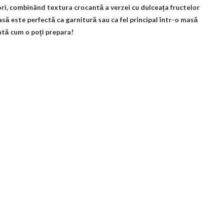
ori, combinând textura crocantă a verzei cu dulceața fructelor
asă este perfectă ca garnitură sau ca fel principal într-o masă
Iată cum o poți prepara!