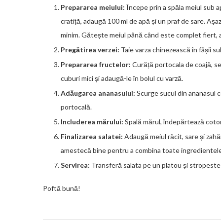
Prepararea meiului:
Începe prin a spăla meiul sub a
cratiță, adaugă 100 ml de apă și un praf de sare. Așază
minim. Gătește meiul până când este complet fiert, a
Pregătirea verzei:
Taie varza chinezească în fâșii sub
Prepararea fructelor:
Curăță portocala de coajă, sep
cuburi mici și adaugă-le în bolul cu varză.
Adăugarea ananasului:
Scurge sucul din ananasul co
portocală.
Includerea mărului:
Spală mărul, îndepărtează cotorul
Finalizarea salatei:
Adaugă meiul răcit, sare și zahă
amestecă bine pentru a combina toate ingredientele
Servirea:
Transferă salata pe un platou și stropeste
Poftă bună!