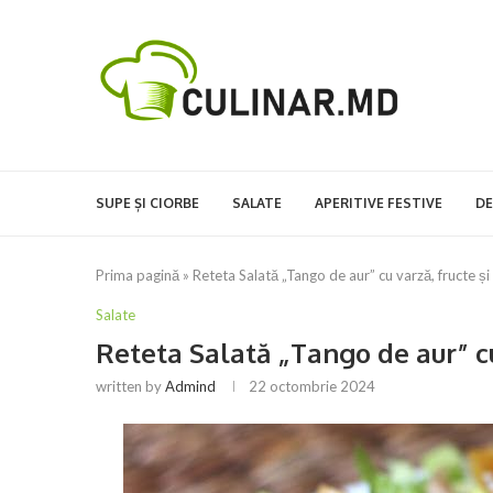
SUPE ȘI CIORBE
SALATE
APERITIVE FESTIVE
DE
Prima pagină
»
Reteta Salată „Tango de aur” cu varză, fructe și
Salate
Reteta Salată „Tango de aur” cu
written by
Admind
22 octombrie 2024