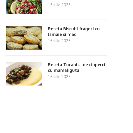
15 iulie 2025
Reteta Biscuiti fragezi cu
lamaie si mac
15 iulie 2025
Reteta Salata de spanac cu pere si
Reteta Salata de cruditati 
Reteta Tocanita de ciuperci
nuci...
morcov si...
cu mamaliguta
3 iulie 2025
3 iulie 2025
15 iulie 2025