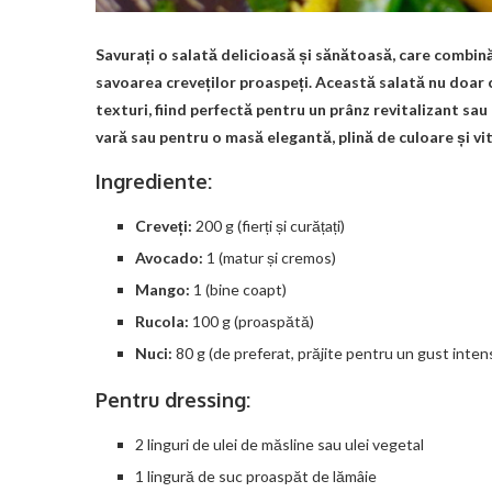
Savurați o salată delicioasă și sănătoasă, care combin
savoarea creveților proaspeți. Această salată nu doar c
texturi, fiind perfectă pentru un prânz revitalizant sau
vară sau pentru o masă elegantă, plină de culoare și vit
Ingrediente:
Creveți:
200 g (fierți și curățați)
Avocado:
1 (matur și cremos)
Mango:
1 (bine coapt)
Rucola:
100 g (proaspătă)
Nuci:
80 g (de preferat, prăjite pentru un gust inten
Pentru dressing:
2 linguri de ulei de măsline sau ulei vegetal
1 lingură de suc proaspăt de lămâie