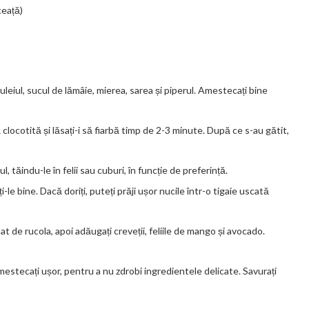
ceață)
uleiul, sucul de lămâie, mierea, sarea și piperul. Amestecați bine
clocotită și lăsați-i să fiarbă timp de 2-3 minute. După ce s-au gătit,
 tăindu-le în felii sau cuburi, în funcție de preferință.
i-le bine. Dacă doriți, puteți prăji ușor nucile într-o tigaie uscată
t de rucola, apoi adăugați creveții, feliile de mango și avocado.
estecați ușor, pentru a nu zdrobi ingredientele delicate. Savurați