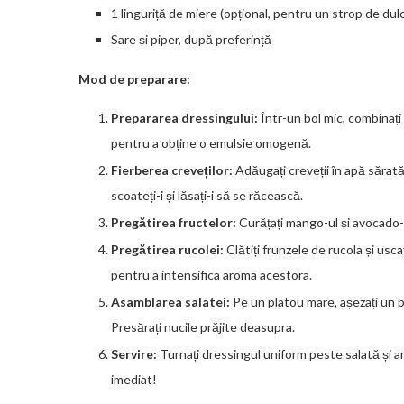
1 linguriță de miere (opțional, pentru un strop de dul
Sare și piper, după preferință
Mod de preparare:
Prepararea dressingului:
Într-un bol mic, combinați 
pentru a obține o emulsie omogenă.
Fierberea creveților:
Adăugați creveții în apă sărată 
scoateți-i și lăsați-i să se răcească.
Pregătirea fructelor:
Curățați mango-ul și avocado-ul,
Pregătirea rucolei:
Clătiți frunzele de rucola și uscaț
pentru a intensifica aroma acestora.
Asamblarea salatei:
Pe un platou mare, așezați un pa
Presărați nucile prăjite deasupra.
Servire:
Turnați dressingul uniform peste salată și am
imediat!